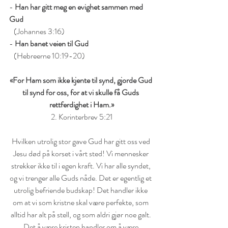
- 
Han har gitt meg en evighet sammen med 
Gud 
   (Johannes 3:16)
- 
Han banet veien til Gud
   (Hebreerne 10:19-20)
«For Ham som ikke kjente til synd, gjorde Gud 
til synd for oss, for at vi skulle få Guds 
rettferdighet i Ham.»
2. Korinterbrev 5:21
Hvilken utrolig stor gave Gud har gitt oss ved 
Jesu død på korset i vårt sted! Vi mennesker 
strekker ikke til i egen kraft. Vi har alle syndet, 
og vi trenger alle Guds nåde. Det er egentlig et 
utrolig befriende budskap! Det handler ikke 
om at vi som kristne skal være perfekte, som 
alltid har alt på stell, og som aldri gjør noe galt. 
Det å være kristen handler om å være 