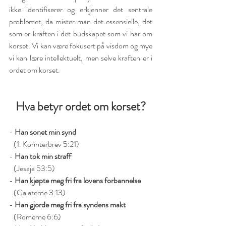
ikke identifiserer og erkjenner det sentrale 
problemet, da mister man det essensielle, det 
som er kraften i det budskapet som vi har om 
korset. Vi kan være fokusert på visdom og mye 
vi kan lære intellektuelt, men selve kraften er i 
ordet om korset. 
Hva betyr ordet om korset?
- 
Han sonet min synd
   (1. Korinterbrev 5:21)
- 
Han tok min straff
   (Jesaja 53:5)
- 
Han kjøpte meg fri fra lovens forbannelse
   (Galaterne 3:13)
- 
Han gjorde meg fri fra syndens makt
   (Romerne 6:6)