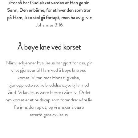
«For så har Gud elsket verden at Han ga sin 
Sønn, Den enbårne, for at hver den som tror 
på Ham, ikke skal gå fortapt, men ha evig liv.»
Johannes 3:16
Å bøye kne ved korset
Når vi erkjenner hva Jesus har gjort for oss, gir 
vi et gjensvar til Ham ved å bøye kne ved 
korset. Vi tar imot Hans tilgivelse, 
gjenopprettelse, helbredelse og evig liv med 
Gud. Vi lar Jesus være Herre i våre liv. Ordet 
om korset er et budskap som forandrer våre liv 
fra innsiden og ut, og vi ønsker å være 
etterfølgere av Jesus.
«Da Han hadde kalt til seg folket sammen med 
disiplene sine, sa Han til dem: «Den som vil 