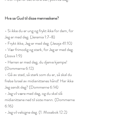
Hva sa Gud til disse menneskene?
- Si ikke du er ung og frykt ikke for dem, for 
Jeg er med deg. (Jeremia 1:7-8)
- Frykt ikke, Jeg er med deg. (Jesaja 41:10)
- Vær frimodig og sterk, for Jeg er med deg. 
(Josva 1:9)
- Herren er med deg, du djerve kjempe! 
(Dommerne 6:12)
- Gå av sted, så sterk som du er, så skal du 
frelse Israel av midianittenes hånd! Har ikke 
Jeg sendt deg? (Dommerne 6:14)
- Jeg vil være med deg, og du skal slå 
midianittene ned til siste mann. (Dommerne 
6:16)
- Jeg vil velsigne deg. (1. Mosebok 12:2)