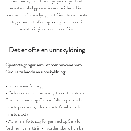
Gud har lagt klart ferdige gjerninger. Det 
eneste vi skal gjøre er å vandre i dem. Det 
handler om å være lydig mot Gud, ta det neste 
steget, være trofast og ikke gi opp, men å 
fortsette å gå sammen med Gud. 
Det er ofte en unnskyldning
Gjentatte ganger ser vi at menneskene som 
Gud kalte hadde en unnskyldning:
- Jeremia var for ung.
- Gideon stod i vinpressa og tresket hvete da 
Gud kalte ham, og Gideon følte seg som den 
minste personen, i den minste familien, i den 
minste slekta. 
- Abraham følte seg for gammel og Sara lo 
fordi hun var nitti år - hvordan skulle hun bli 