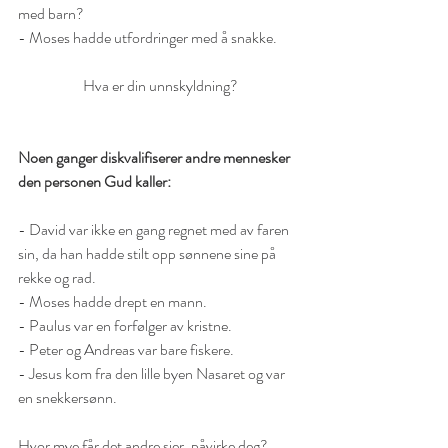
med barn? 
- Moses hadde utfordringer med å snakke.
Hva er din unnskyldning?
Noen ganger diskvalifiserer andre mennesker 
den personen Gud kaller:
- David var ikke en gang regnet med av faren 
sin, da han hadde stilt opp sønnene sine på 
rekke og rad. 
- Moses hadde drept en mann. 
- Paulus var en forfølger av kristne.
- Peter og Andreas var bare fiskere. 
- Jesus kom fra den lille byen Nasaret og var 
en snekkersønn. 
Hvor mye får det andre sier, påvirke deg?