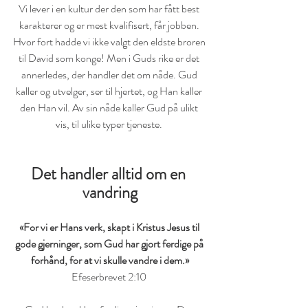
Vi lever i en kultur der den som har fått best 
karakterer og er mest kvalifisert, får jobben. 
Hvor fort hadde vi ikke valgt den eldste broren 
til David som konge! Men i Guds rike er det 
annerledes, der handler det om nåde. Gud 
kaller og utvelger, ser til hjertet, og Han kaller 
den Han vil. Av sin nåde kaller Gud på ulikt 
vis, til ulike typer tjeneste. 
Det handler alltid om en 
vandring
«For vi er Hans verk, skapt i Kristus Jesus til 
gode gjerninger, som Gud har gjort ferdige på 
forhånd, for at vi skulle vandre i dem.»
Efeserbrevet 2:10 