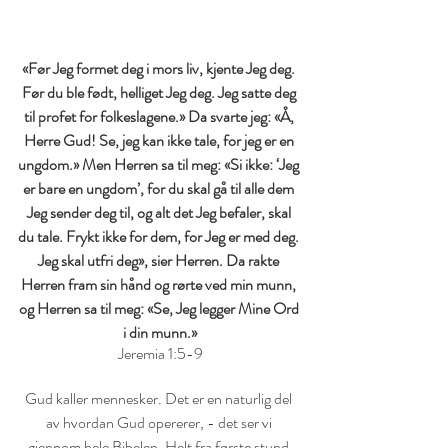
«Før Jeg formet deg i mors liv, kjente Jeg deg. 
Før du ble født, helliget Jeg deg. Jeg satte deg 
til profet for folkeslagene.» Da svarte jeg: «Å, 
Herre Gud! Se, jeg kan ikke tale, for jeg er en 
ungdom.» Men Herren sa til meg: «Si ikke: ‘Jeg 
er bare en ungdom’, for du skal gå til alle dem 
Jeg sender deg til, og alt det Jeg befaler, skal 
du tale. Frykt ikke for dem, for Jeg er med deg. 
Jeg skal utfri deg», sier Herren. Da rakte 
Herren fram sin hånd og rørte ved min munn, 
og Herren sa til meg: «Se, Jeg legger Mine Ord 
i din munn.»
Jeremia 1:5-9
Gud kaller mennesker. Det er en naturlig del 
av hvordan Gud opererer, - det ser vi 
gjennom hele Bibelen. Helt fra første stund 