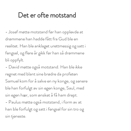
Det er ofte motstand
- Josef møtte motstand før han opplevde at 
drømmene han hadde fått fra Gud ble en 
realitet. Han ble anklaget urettmessig og satt i 
fengsel, og flere år gikk før han så drømmene 
bli oppfylt.
- David møtte også motstand. Han ble ikke 
regnet med blant sine brødre da profeten 
Samuel kom for å salve en ny konge, og senere 
ble han forfulgt av sin egen konge, Saul, med 
sin egen hær, som ønsket å få ham drept. 
- Paulus møtte også motstand, i form av at 
han ble forfulgt og satt i fengsel for sin tro og 
sin tjeneste.