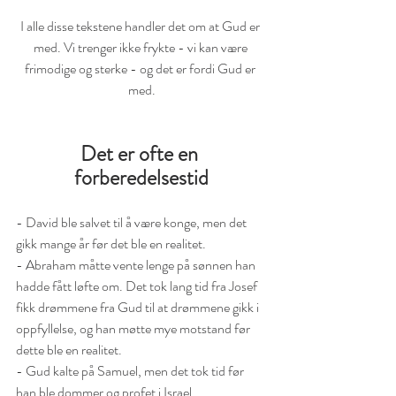
I alle disse tekstene handler det om at Gud er 
med. Vi trenger ikke frykte - vi kan være 
frimodige og sterke - og det er fordi Gud er 
med.
Det er ofte en 
forberedelsestid
- David ble salvet til å være konge, men det 
gikk mange år før det ble en realitet. 
- Abraham måtte vente lenge på sønnen han 
hadde fått løfte om. Det tok lang tid fra Josef 
fikk drømmene fra Gud til at drømmene gikk i 
oppfyllelse, og han møtte mye motstand før 
dette ble en realitet. 
- Gud kalte på Samuel, men det tok tid før 
han ble dommer og profet i Israel. 