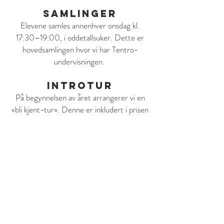
Samlinger
Elevene samles annenhver onsdag kl.
17:30–19:00, i oddetallsuker. Dette er
hovedsamlingen hvor vi har Tentro-
undervisningen.
Introtur
På begynnelsen av året arrangerer vi en
«bli kjent-tur». Denne er inkludert i prisen
for Tentro og er obligatorisk. Dato
kommer når høsten nærmer seg. Denne
turen handler om å bli kjent og
sammensveiset som gjeng.
Tentro-leir
Hvert år arrangerer vi en leir sammen
med andre Tentro-avdelinger i Agder og
Rogaland. Denne er også med i prisen for