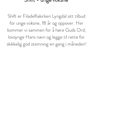
Shift er Filadelfiakirken Lyngdal sitt tilbud
for unge voksne, 18 år og oppover. Her
kommer vi sammen for å høre Guds Ord,
lovsynge Hans navn og legge til rette for
skikkelig god stemning en gang i måneden!
Følg Shift - unge voksne på sosiale medier for
oppdateringer om møter og arrangementer!
Filadelfiakirken Lyngdal
Stasjonsgata 30, 4580 Lyngdal
Copyright © 2026 Filadelfiakirken Lyngdal