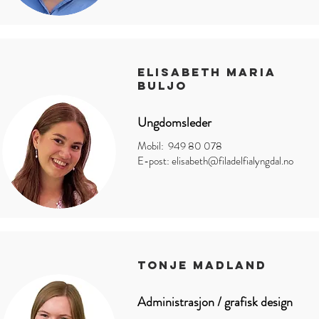
elisabeth maria
buljo
Ungdomsleder
Mobil: 949 80 078
E-post:
elisabeth@filadelfialyngdal.no
tonje madland
Administrasjon / grafisk design