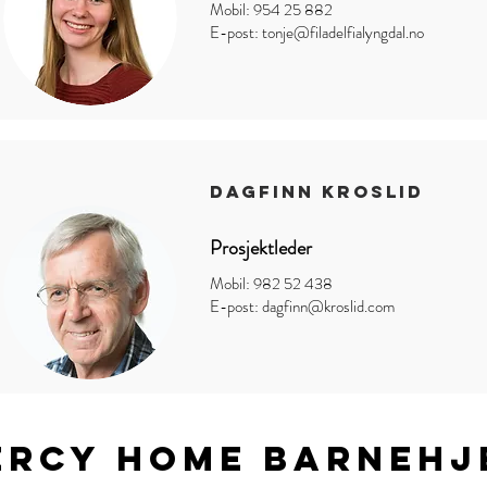
Mobil: 954 25 882
E-post:
tonje@filadelfialyngdal.no
Dagfinn Kroslid
Prosjektleder
Mobil: 982 52 438
E-post:
dagfinn@kroslid.com
ercy Home Barnehj