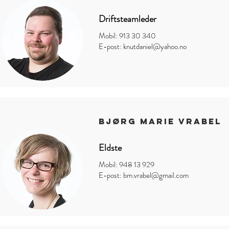
Driftsteamleder
Mobil: 913 30 340
E-post:
knutdaniel@yahoo.no
BJØRG MARIE VRABEL
Eldste
Mobil: 948 13 929
E-post:
bm.vrabel@gmail.com