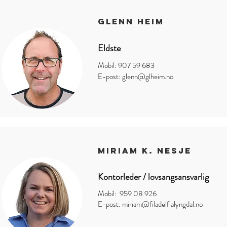
Glenn Heim
Eldste
Mobil: 907 59 683
E-post:
glenn@glheim.no
Miriam K. Nesje
Kontorleder / lovsangsansvarlig
Mobil: 959 08 926
E-post:
miriam@filadelfialyngdal.no