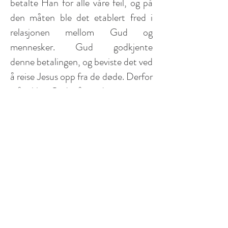
betalte Han for alle våre feil, og på
den måten ble det etablert fred i
relasjonen mellom Gud og
mennesker. Gud godkjente
denne betalingen, og beviste det
ved
å reise Jesus opp fra de døde. Derfor
står ikke Gud nå med en regning
som sier hvor mye vi skylder Ham,
når vi har tatt imot Jesus. Jesu liv er
prisen Gud
har betalt for oss, som
viser hvor mye vi betyr for Ham.
Derfor er det nå ingen feil du har
gjort som kan skremme Gud bort fra
deg, og det er heller ingen gode
gjerninger du kan gjøre som kan