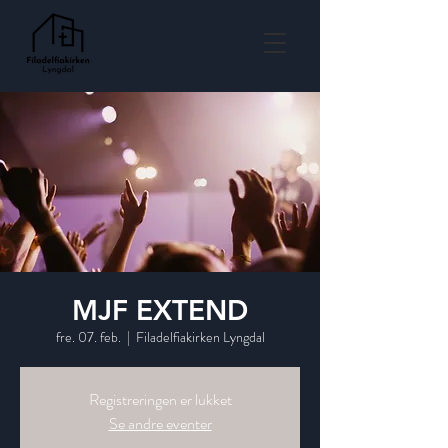
MJF EXTEND
fre. 07. feb.
  |  
Filadelfiakirken Lyngdal
Registreringen er lukket
Se andre eventer