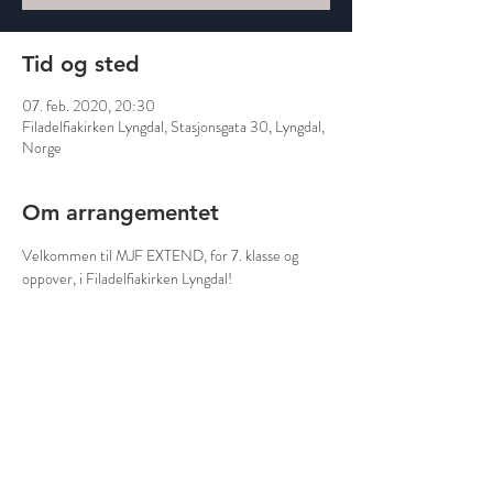
Tid og sted
07. feb. 2020, 20:30
Filadelfiakirken Lyngdal, Stasjonsgata 30, Lyngdal,
Norge
Om arrangementet
Velkommen til MJF EXTEND, for 7. klasse og 
oppover, i Filadelfiakirken Lyngdal!
Del dette arrangementet