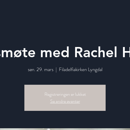
smøte med Rachel H
søn. 29. mars
  |  
Filadelfiakirken Lyngdal
Registreringen er lukket
Se andre eventer