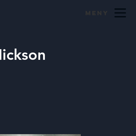
Meny
ickson