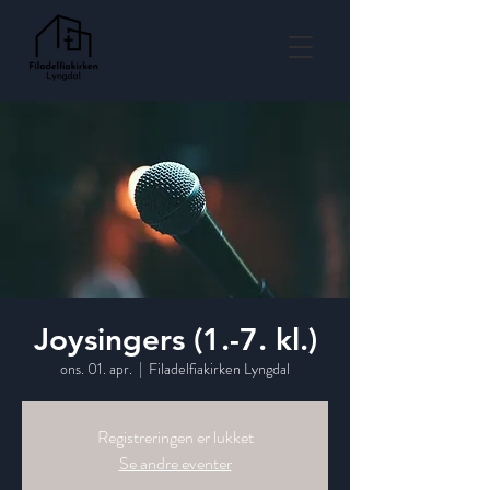
Joysingers (1.-7. kl.)
ons. 01. apr.
  |  
Filadelfiakirken Lyngdal
Registreringen er lukket
Se andre eventer