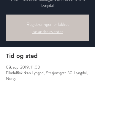
Lyngdal
Registreringen er lukket
Se andre eventer
Tid og sted
08. sep. 2019, 11:00
Filadelfiakirken Lyngdal, Stasjonsgata 30, Lyngdal,
Norge
Del dette arrangementet