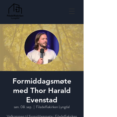
Formiddagsmøte
med Thor Harald
Evenstad
søn. 08. sep.
  |  
Filadelfiakirken Lyngdal
Velkommen til formiddagsmøte i Filadelfiakirken