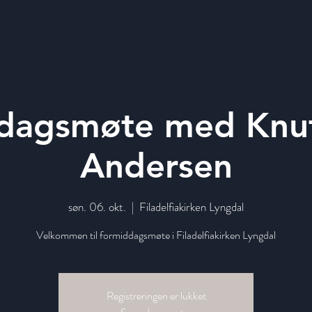
dagsmøte med Knut
Andersen
søn. 06. okt.
  |  
Filadelfiakirken Lyngdal
Velkommen til formiddagsmøte i Filadelfiakirken Lyngdal
Registreringen er lukket