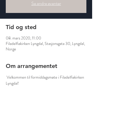
Se andre eventer
Tid og sted
08. mars 2020, 11:00
Filadelfiakirken Lyngdal, Stasjonsgata 30, Lyngdal,
Norge
Om arrangementet
 Velkommen til formiddagsmøte i Filadelfiakirken 
Lyngdal! 
Del dette arrangementet