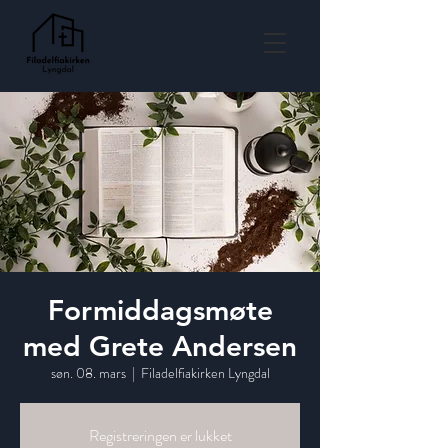
Formiddagsmøte
med Grete Andersen
søn. 08. mars
  |  
Filadelfiakirken Lyngdal
Registreringen er lukket