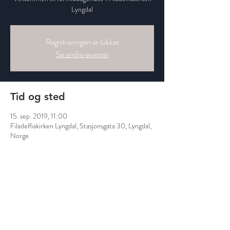
Lyngdal
Registreringen er lukket
Se andre eventer
Tid og sted
15. sep. 2019, 11:00
Filadelfiakirken Lyngdal, Stasjonsgata 30, Lyngdal,
Norge
Del dette arrangementet