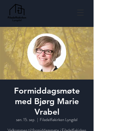
Formiddagsmøte
med Bjørg Marie
Vrabel
søn. 15. sep.
  |  
Filadelfiakirken Lyngdal
Velkommen til formiddagsmøte i Filadelfiakirken