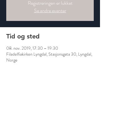
Registreringen er lukket
Se andre eventer
Tid og sted
08. nov. 2019, 17:30 – 19:30
Filadelfiakirken Lyngdal, Stasjonsgata 30, Lyngdal,
Norge
Del dette arrangementet
Filadelfiakirken Lyngdal
Stasjonsgata 30, 4580 Lyngdal