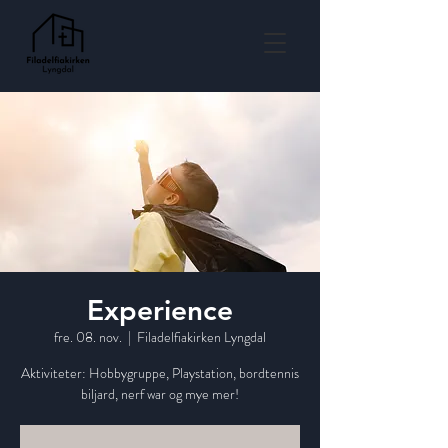
Experience
fre. 08. nov.
  |  
Filadelfiakirken Lyngdal
Aktiviteter: Hobbygruppe, Playstation, bordtennis